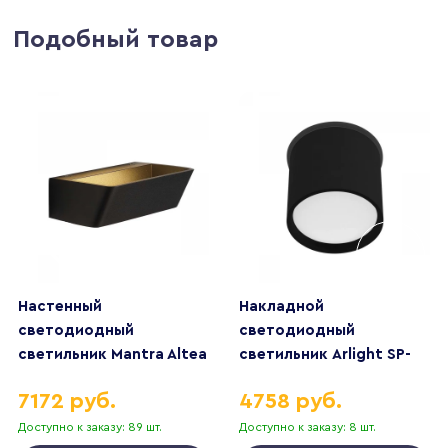
Подобный товар
Настенный
Накладной
светодиодный
светодиодный
светильник Mantra Altea
светильник Arlight SP-
8367
CYLINDO-R75-7W
7172 руб.
4758 руб.
Day4000 (BK, 110 deg,
230V) 043965
Доступно к заказу: 89 шт.
Доступно к заказу: 8 шт.