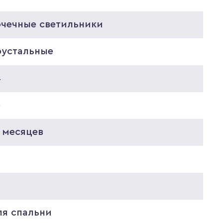
очечные светильники
рустальные
4
6
 месяцев
0
0
ля спальни