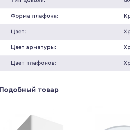
Тип цоколя:
GX
Форма плафона:
К
Цвет:
Х
Цвет арматуры:
Х
Цвет плафонов:
Х
Подобный товар