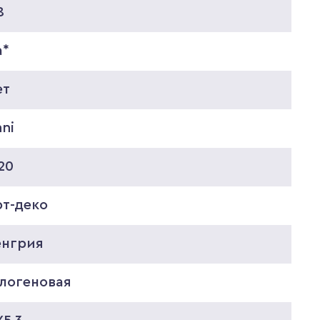
8
а*
ет
nni
20
рт-деко
енгрия
алогеновая