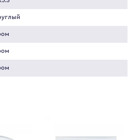
5.3
руглый
ром
ром
ром