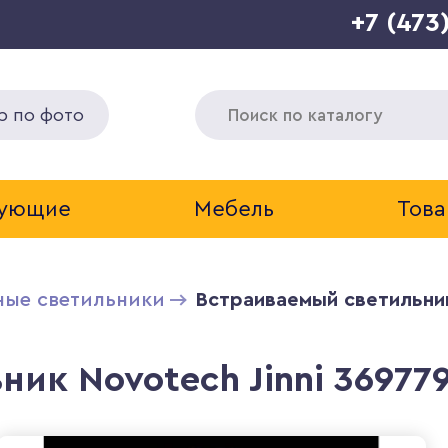
+7 (473
р по фото
тующие
Мебель
Това
ные светильники
Встраиваемый светильник
ик Novotech Jinni 36977