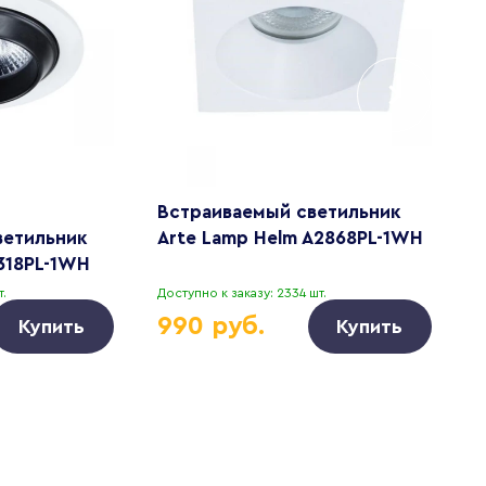
Встраиваемый светильник
П
ветильник
Arte Lamp Helm A2868PL-1WH
D
318PL-1WH
.
Доступно к заказу: 2334 шт.
Д
990 руб.
Купить
Купить