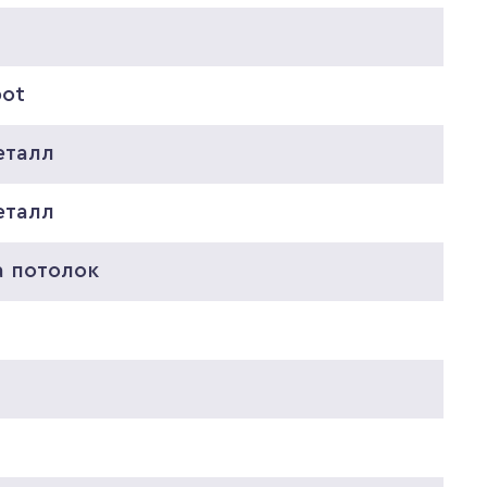
pot
еталл
еталл
а потолок
0
0