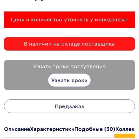
Цену и количество уточнять у менеджера!
В наличии на складе поставщика
Узнать сроки поступления
Узнать сроки
Предзаказ
Описание
Характеристики
Подобные (30)
Коллекц