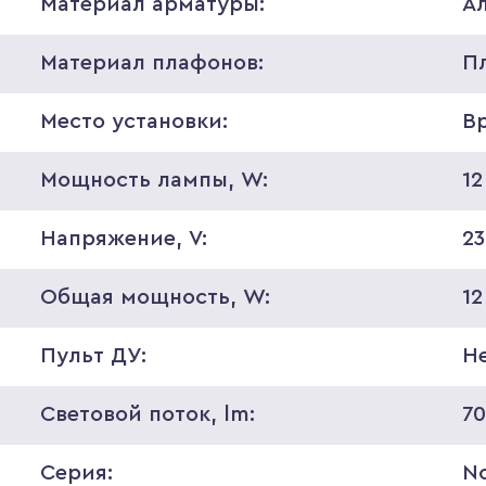
Материал арматуры:
А
Материал плафонов:
П
Место установки:
В
Мощность лампы, W:
12
Напряжение, V:
2
Общая мощность, W:
12
Пульт ДУ:
Н
Световой поток, lm:
7
Серия:
N