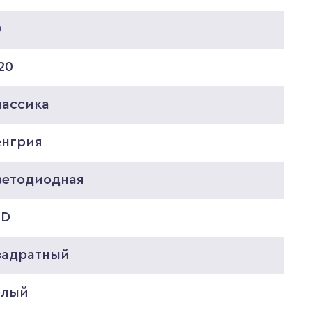
0
20
лассика
енгрия
ветодиодная
ED
вадратный
елый