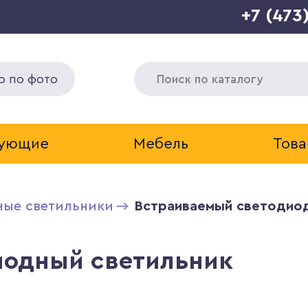
+7 (473
р по фото
тующие
Мебель
Това
ные светильники
Встраиваемый светодиод
иодный светильник