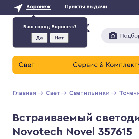
Воронеж
Пункты выдачи
Ваш город Воронеж?
Подбо
Да
Нет
Свет
Сервис & Комплек
Главная
Свет
Светильники
Точеч
Встраиваемый светод
Novotech Novel 357615