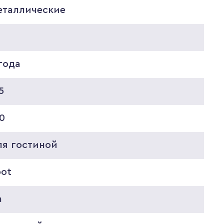
еталлические
8
года
5
0
ля гостиной
pot
а