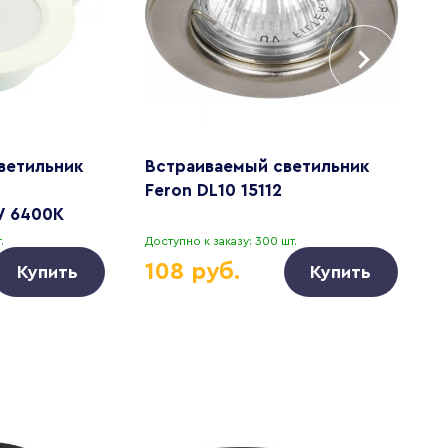
ветильник
Встраиваемый светильник
В
Feron DL10 15112
A
W 6400K
.
Доступно к заказу: 300 шт.
Д
108 руб.
Купить
Купить