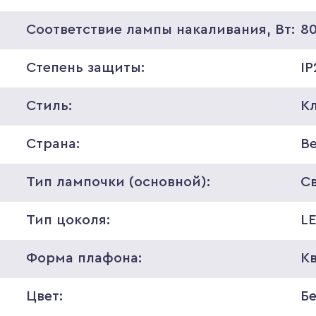
Соответствие лампы накаливания, Вт:
8
Степень защиты:
IP
Стиль:
К
Страна:
В
Тип лампочки (основной):
С
Тип цоколя:
L
Форма плафона:
К
Цвет:
Б