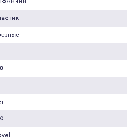
люминий
ластик
резные
30
ет
00
ovel