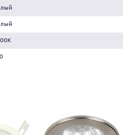
елый
елый
000K
0