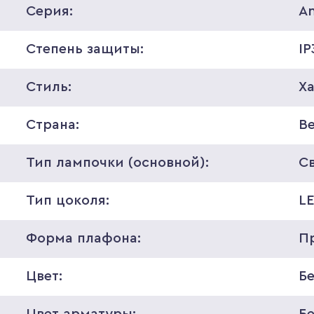
Серия:
A
Степень защиты:
IP
Стиль:
Ха
Страна:
В
Тип лампочки (основной):
С
Тип цоколя:
L
Форма плафона:
П
Цвет:
Б
Цвет арматуры:
Б