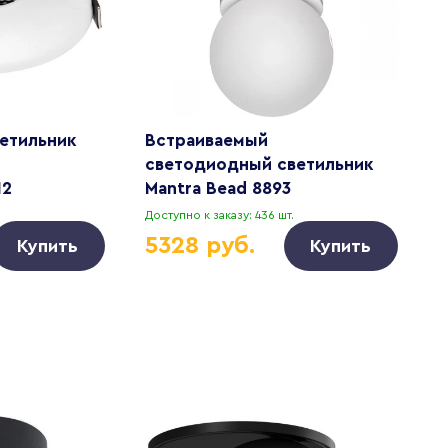
етильник
Встраиваемый
В
светодиодный светильник
L
12
Mantra Bead 8893
(
i
Доступно к заказу: 436 шт.
Д
5328 руб.
Купить
Купить