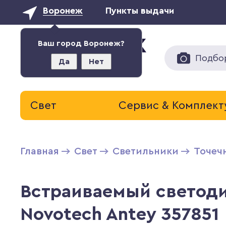
Воронеж
Пункты выдачи
Ваш город Воронеж?
Подбо
Да
Нет
Свет
Сервис & Комплек
Главная
Свет
Светильники
Точеч
Встраиваемый светод
Novotech Antey 357851