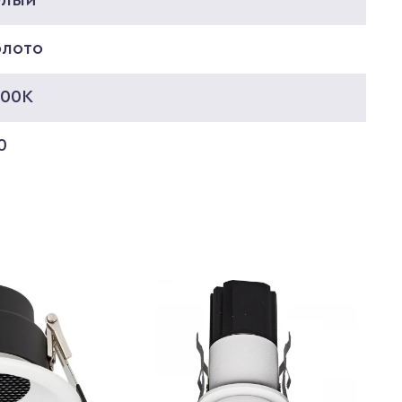
олото
000K
0