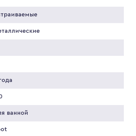
страиваемые
еталлические
5
года
0
ля ванной
pot