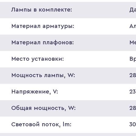
Лампы в комплекте:
Д
Материал арматуры:
А
Материал плафонов:
М
Место установки:
В
Мощность лампы, W:
2
Напряжение, V:
2
Общая мощность, W:
2
Световой поток, lm:
3