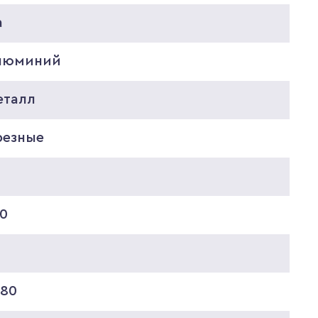
а
люминий
еталл
резные
8
30
8
080