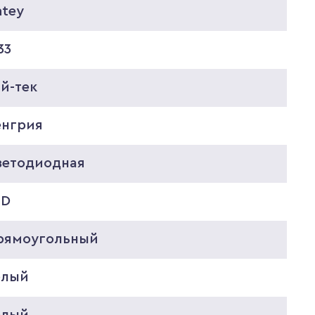
ntey
33
й-тек
енгрия
ветодиодная
ED
рямоугольный
елый
елый