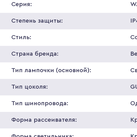
Серия:
W
Степень защиты:
I
Стиль:
С
Страна бренда:
В
Тип лампочки (основной):
С
Тип цоколя:
G
Тип шинопровода:
О
Форма рассеивателя:
К
Форма светильника:
К