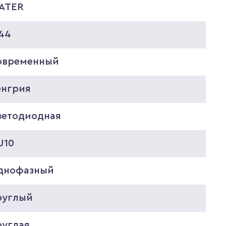
ATER
P44
овременный
енгрия
ветодиодная
U10
днофазный
руглый
руглая