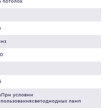
а потолок
а
низ
20
5
аПри условии
спользованиясветодиодных ламп