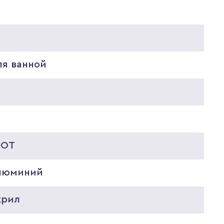
0
8
ля ванной
POT
люминий
крил