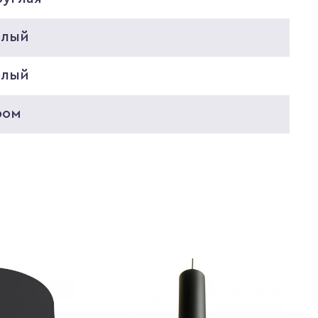
елый
елый
ром
8