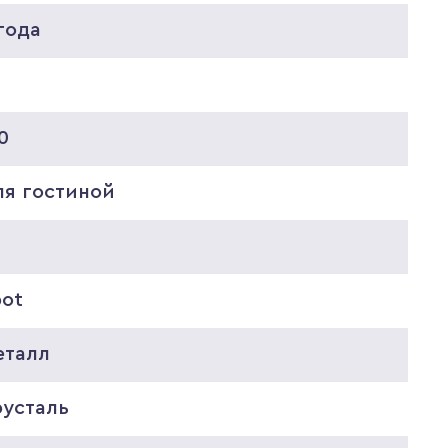
года
5
0
ля гостиной
pot
еталл
русталь