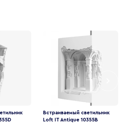
етильник
Встраиваемый светильник
В
0355D
Loft IT Antique 10355B
с
L