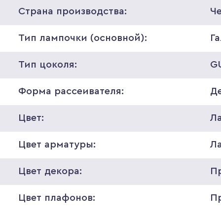
Страна производства:
Ч
Тип лампочки (основной):
Г
Тип цоколя:
G
Форма рассеивателя:
Д
Цвет:
Л
Цвет арматуры:
Л
Цвет декора:
П
Цвет плафонов:
П