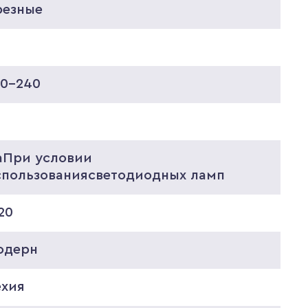
резные
20-240
аПри условии
спользованиясветодиодных ламп
20
одерн
ехия