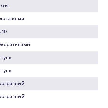
ехия
алогеновая
U10
екоративный
атунь
атунь
розрачный
розрачный