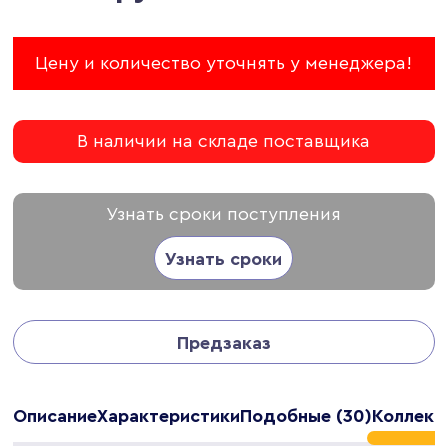
Цену и количество уточнять у менеджера!
В наличии на складе поставщика
Узнать сроки поступления
Узнать сроки
Предзаказ
Описание
Характеристики
Подобные (30)
Коллекц