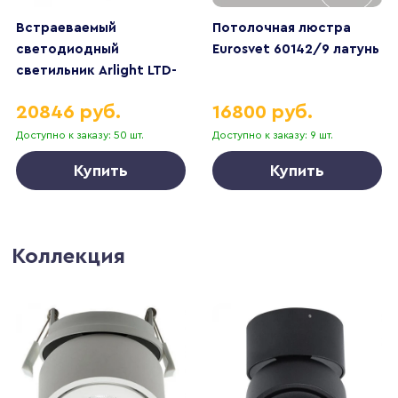
Встраеваемый
Потолочная люстра
светодиодный
Eurosvet 60142/9 латунь
светильник Arlight LTD-
GROUND-R110-15W
20846 руб.
16800 руб.
Day4000 033578
Доступно к заказу: 50 шт.
Доступно к заказу: 9 шт.
Купить
Купить
Коллекция