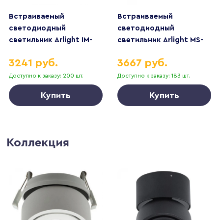
Встраиваемый
Встраиваемый
светодиодный
светодиодный
светильник Arlight IM-
светильник Arlight MS-
Cyclone-R145-14W
Atoll-Built-R86-10W
3241 руб.
3667 руб.
Day4000 023205(2)
Warm3000 044612
Доступно к заказу: 200 шт.
Доступно к заказу: 183 шт.
Купить
Купить
Коллекция