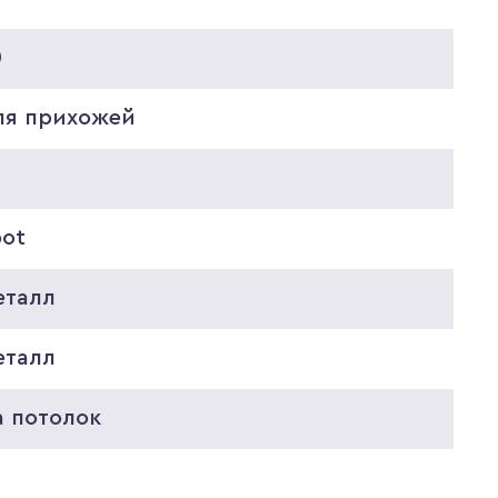
0
ля прихожей
pot
еталл
еталл
а потолок
0