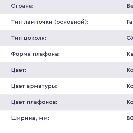
Страна:
В
Тип лампочки (основной):
Г
Тип цоколя:
GX
Форма плафона:
К
Цвет:
К
Цвет арматуры:
К
Цвет плафонов:
К
Ширина, мм:
8