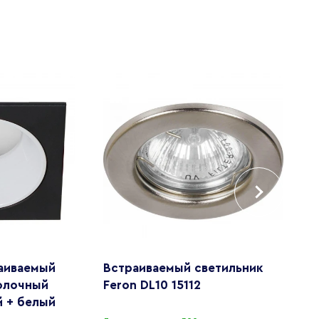
аиваемый
Встраиваемый светильник
С
толочный
Feron DL10 15112
F
й + белый
M