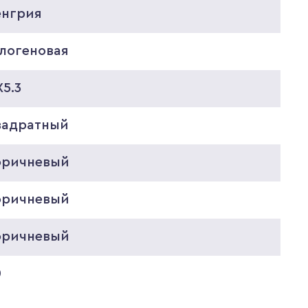
енгрия
алогеновая
5.3
вадратный
оричневый
оричневый
оричневый
0