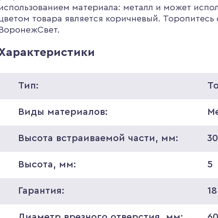
использованием материала: металл и может испо
цветом товара является коричневый. Торопитесь с
ВоронежСвет.
Характеристики
Тип:
Т
Виды материалов:
М
Высота встраиваемой части, мм:
3
Высота, мм:
5
Гарантия:
18
Диаметр врезного отверстия, мм:
6