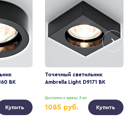
ьник
Точечный светильник
В
160 BK
Ambrella Light D9171 BK
L
Доступно к заказу: 3 шт.
Д
1085 руб.
Купить
Купить