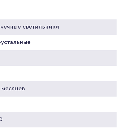
очечные светильники
рустальные
0
0
 месяцев
0
0