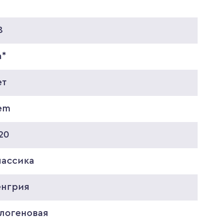
0
8
а*
ет
em
20
лассика
енгрия
алогеновая