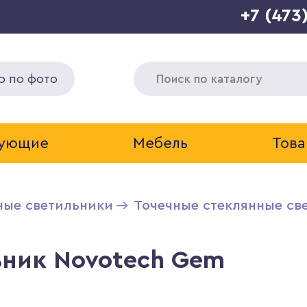
+7 (473
р по фото
тующие
Мебель
Това
ные светильники
Точечные стеклянные св
ьник Novotech Gem