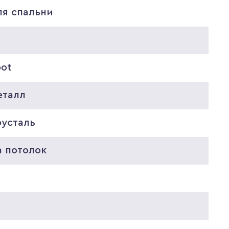
ля спальни
pot
еталл
русталь
а потолок
0