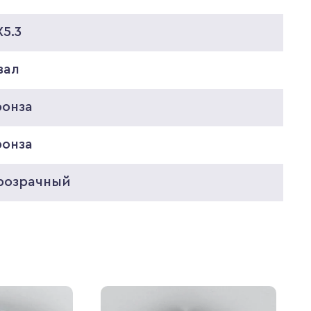
5.3
вал
ронза
ронза
розрачный