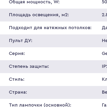
Общая мощность, W:
5
Площадь освещения, м2:
2.
Подходит для натяжных потолков:
Д
Пульт ДУ:
Н
Серия:
G
Степень защиты:
IP
Стиль:
К
Страна:
В
Тип лампочки (основной):
Г