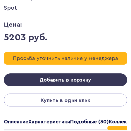
Spot
Цена:
5203 руб.
Просьба уточнить наличие у менеджера
Добавить в корзину
Купить в один клик
Описание
Характеристики
Подобные (30)
Коллекц