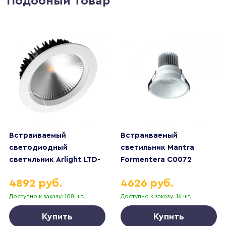
Подобный товар
Встраиваемый
Встраиваемый
светодиодный
светильник Mantra
светильник Arlight LTD-
Formentera C0072
187WH-Frost-21W Day
4892 руб.
4626 руб.
White 110deg 021496
Доступно к заказу: 108 шт.
Доступно к заказу: 16 шт.
Купить
Купить