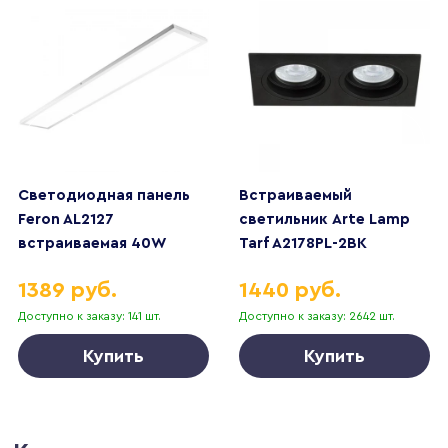
Светодиодная панель
Встраиваемый
Feron AL2127
светильник Arte Lamp
встраиваемая 40W
Tarf A2178PL-2BK
4000K белый ЭПРА в
1389 руб.
1440 руб.
комплекте 51421
Доступно к заказу: 141 шт.
Доступно к заказу: 2642 шт.
Купить
Купить