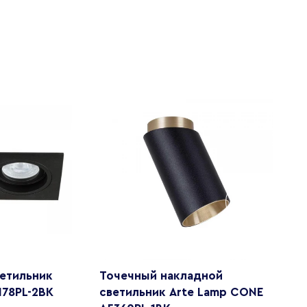
етильник
Точечный накладной
С
178PL-2BK
светильник Arte Lamp CONE
F