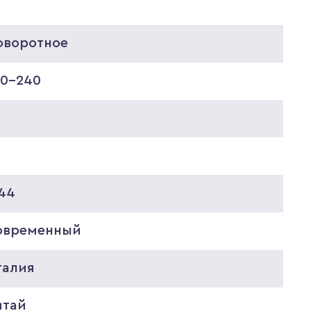
оворотное
20-240
P44
овременный
талия
итай