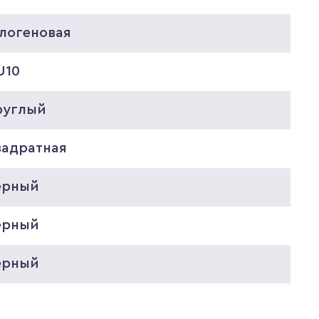
алогеновая
U10
руглый
вадратная
ерный
ерный
ерный
5