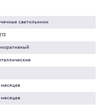
очечные светильники
212
екоративный
еталлические
8
 месяцев
 месяцев