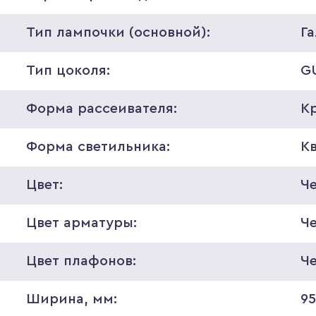
Тип лампочки (основной):
Г
Тип цоколя:
G
Форма рассеивателя:
К
Форма светильника:
К
Цвет:
Ч
Цвет арматуры:
Ч
Цвет плафонов:
Ч
Ширина, мм:
9