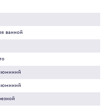
5
ля ванной
ro
люминий
люминий
резной