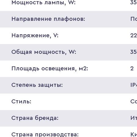
Мощность лампы, W:
35
Направление плафонов:
П
Напряжение, V:
2
Общая мощность, W:
35
Площадь освещения, м2:
2
Степень защиты:
I
Стиль:
С
Страна бренда:
И
Страна производства:
К