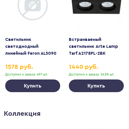
Светильник
Встраиваемый
светодиодный
светильник Arte Lamp
линейный Feron AL5090
Tarf A2178PL-2BK
IP65 36W 6500K
1578 руб.
1440 руб.
1235*63*35мм 51428
Доступно к заказу: 497 шт.
Доступно к заказу: 2638 шт.
Купить
Купить
Коллекция