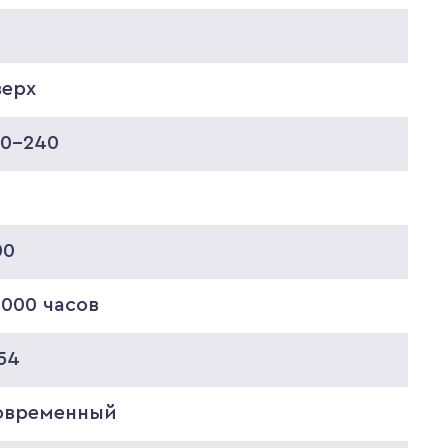
верх
20-240
00
0000 часов
54
овременный