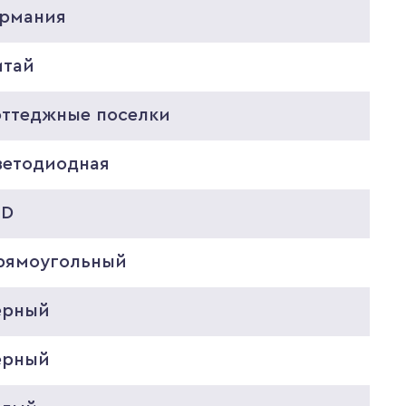
ермания
итай
оттеджные поселки
ветодиодная
ED
рямоугольный
ерный
ерный