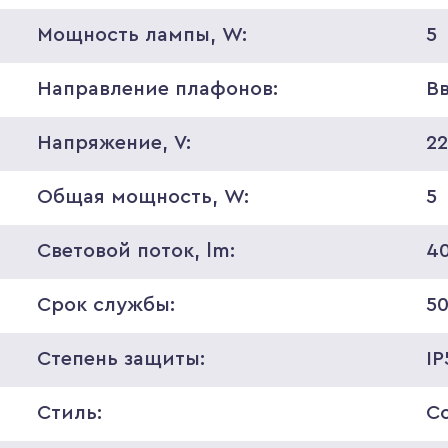
Мощность лампы, W:
5
Направление плафонов:
В
Напряжение, V:
2
Общая мощность, W:
5
Световой поток, lm:
4
Срок службы:
5
Степень защиты:
IP
Стиль:
С