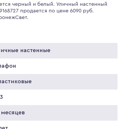
ется черный и белый. Уличный настенный
168727 продается по цене 6090 руб.
оронежСвет.
личные настенные
лафон
ластиковые
3
 месяцев
лет