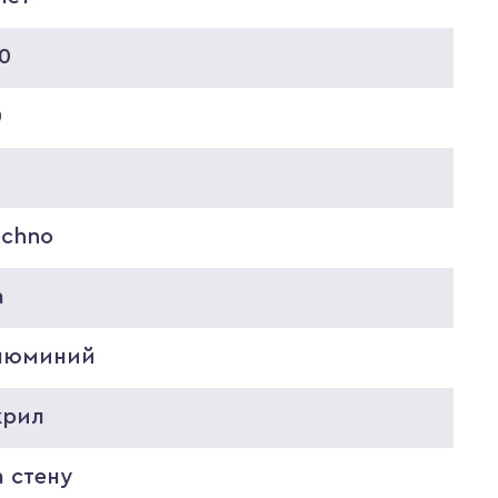
0
0
echno
а
люминий
крил
 стену