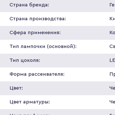
Страна бренда:
Г
Страна производства:
К
Сфера применения:
К
Тип лампочки (основной):
С
Тип цоколя:
L
Форма рассеивателя:
П
Цвет:
Ч
Цвет арматуры:
Ч