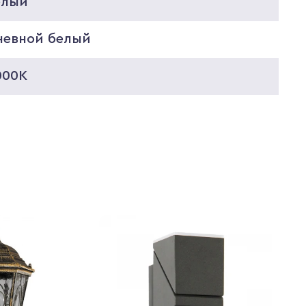
елый
невной белый
000K
0