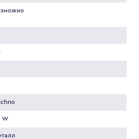
озможно
0
8
6
echno
0 W
еталл