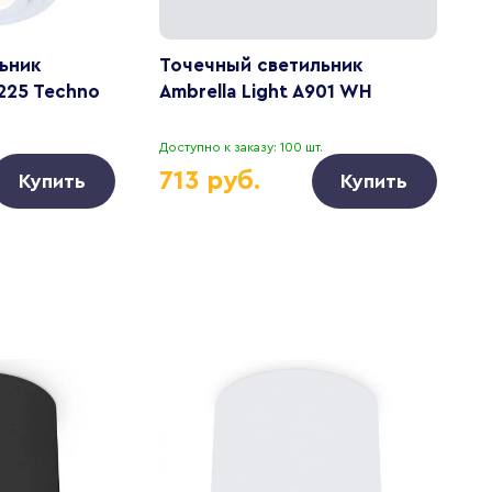
ьник
Точечный светильник
Т
N225 Techno
Ambrella Light A901 WH
A
.
Доступно к заказу: 100 шт.
Д
713 руб.
Купить
Купить