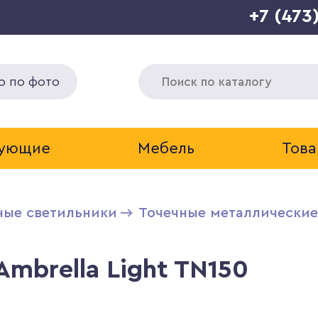
+7 (473
р по фото
тующие
Мебель
Това
ные светильники
Точечные металлические
mbrella Light TN150