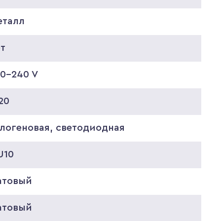
еталл
ет
20-240 V
20
алогеновая, светодиодная
U10
атовый
атовый