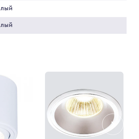
елый
елый