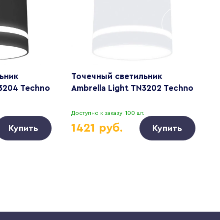
ьник
Точечный светильник
Т
N3204 Techno
Ambrella Light TN3202 Techno
A
.
Доступно к заказу: 100 шт.
Д
1421 руб.
Купить
Купить