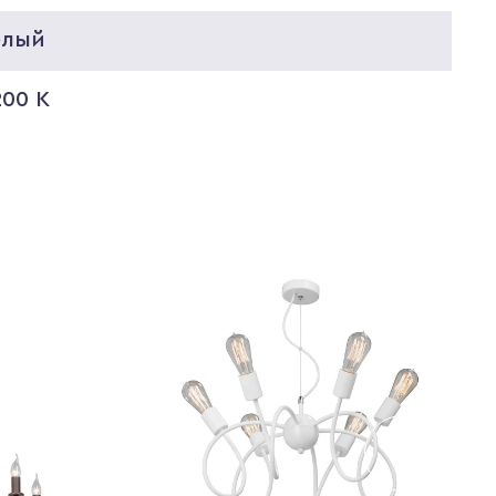
елый
200 K