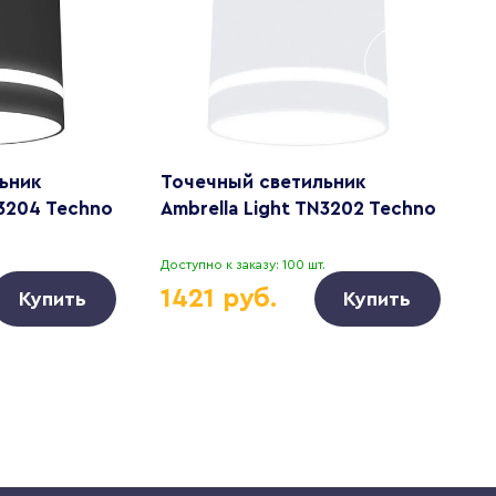
ьник
Точечный светильник
Т
N3204 Techno
Ambrella Light TN3202 Techno
A
.
Доступно к заказу: 100 шт.
Д
1421 руб.
Купить
Купить