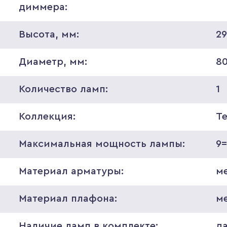
диммера:
Высота, мм:
29
Диаметр, мм:
8
Количество ламп:
1
Коллекция:
T
Максимальная мощность лампы:
9
Материал арматуры:
м
Материал плафона:
м
Наличие ламп в комплекте:
д