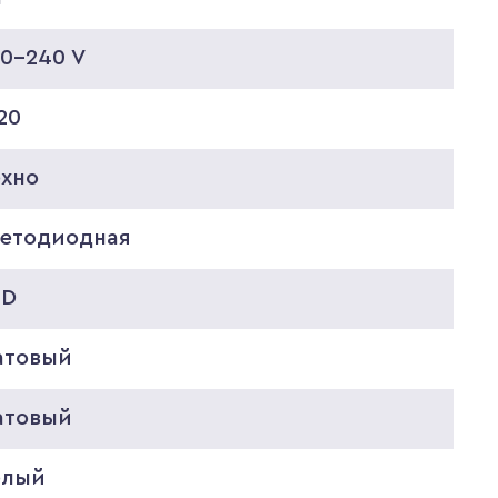
20-240 V
20
ехно
ветодиодная
ED
атовый
атовый
елый