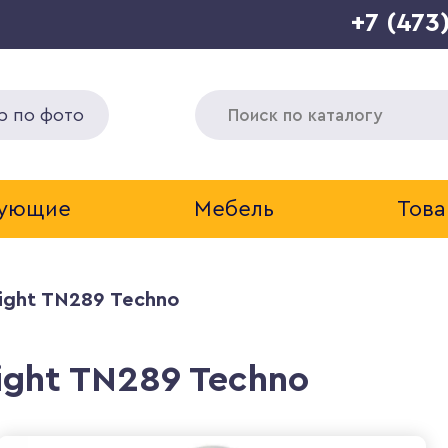
+7 (473
р по фото
тующие
Мебель
Това
ight TN289 Techno
ight TN289 Techno