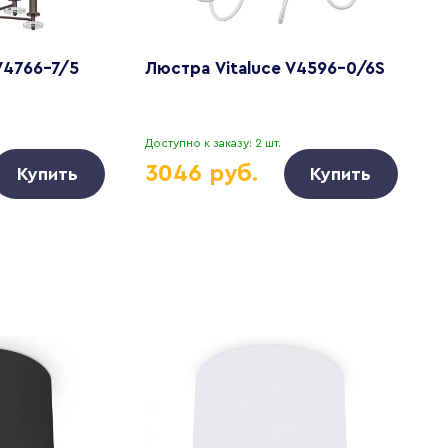
V4766-7/5
Люстра Vitaluce V4596-0/6S
Л
Доступно к заказу: 2 шт.
Д
3046 руб.
Купить
Купить