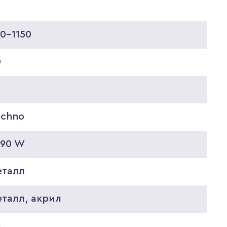
0-1150
0
echno
=90 W
еталл
еталл, акрил
а