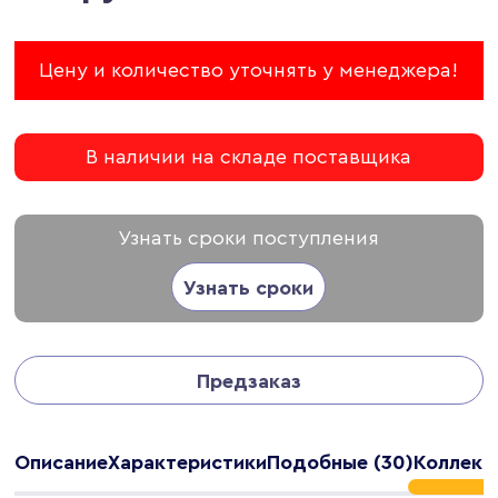
Цену и количество уточнять у менеджера!
В наличии на складе поставщика
Узнать сроки поступления
Узнать сроки
Предзаказ
Описание
Характеристики
Подобные (30)
Коллекци