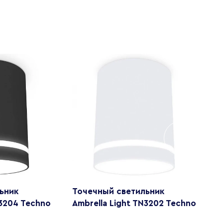
ьник
Точечный светильник
Т
N3204 Techno
Ambrella Light TN3202 Techno
A