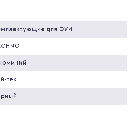
омплектующие для ЭУИ
ECHNO
люминий
й-тек
ерный