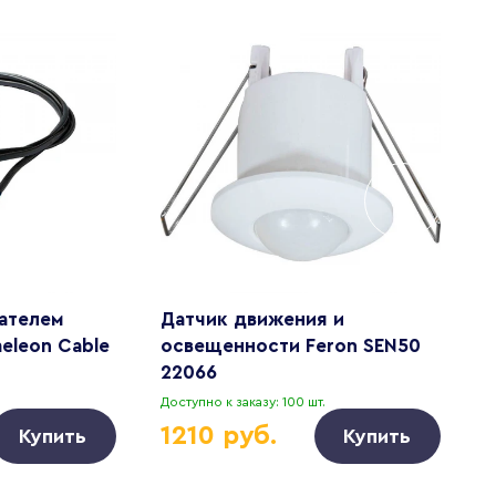
ателем
Датчик движения и
Д
eleon Cable
освещенности Feron SEN50
P
22066
Доступно к заказу: 100 шт.
Д
1210 руб.
Купить
Купить