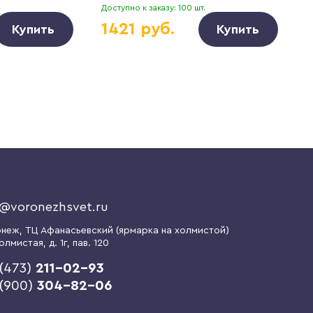
.
Доступно к заказу: 100 шт.
Д
1421 руб.
Купить
Купить
o@voronezhsvet.ru
онеж
, ТЦ Афанасьевский (ярмарка на холмистой)
олмистая, д. 1г
, пав. 120
(473)
211-02-93
 (900)
304-82-06