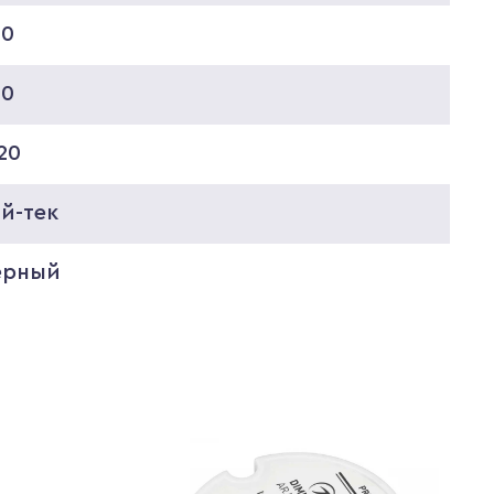
00
00
20
й-тек
ерный