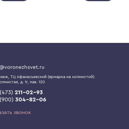
o@voronezhsvet.ru
онеж
, ТЦ Афанасьевский (ярмарка на холмистой)
олмистая, д. 1г
, пав. 120
(473)
211-02-93
 (900)
304-82-06
азать звонок