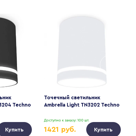
ьник
Точечный светильник
Т
N3204 Techno
Ambrella Light TN3202 Techno
A
.
Доступно к заказу: 100 шт.
Д
1421 руб.
Купить
Купить