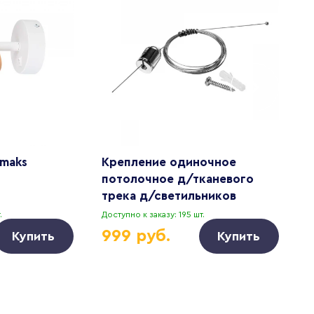
Amaks
Крепление одиночное
С
потолочное д/тканевого
трека д/светильников
208xxx NOVE Nove 508970
.
Доступно к заказу: 195 шт.
Д
999 руб.
Купить
Купить