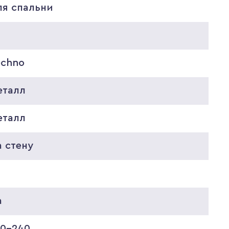
ля спальни
echno
еталл
еталл
 стену
а
20-240