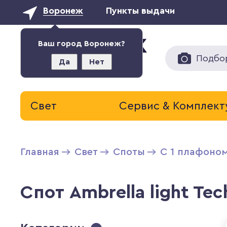
Воронеж
Пункты выдачи
Ваш город Воронеж?
Подбо
Да
Нет
Свет
Сервис & Комплек
Главная
Свет
Cпоты
С 1 плафоно
Спот Ambrella light Te