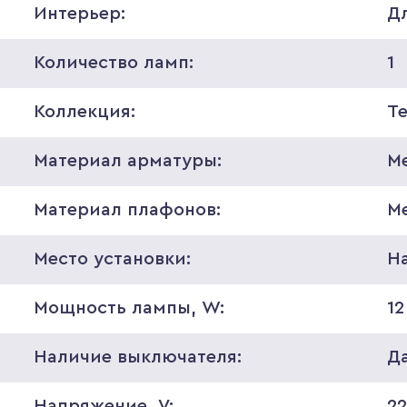
Интерьер:
Д
Количество ламп:
1
Коллекция:
T
Материал арматуры:
М
Материал плафонов:
М
Место установки:
На
Мощность лампы, W:
12
Наличие выключателя:
Д
Напряжение, V:
2