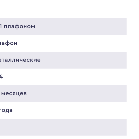
 1 плафоном
лафон
еталлические
4
 месяцев
года
0