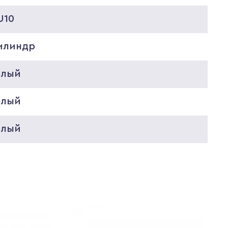
U10
илиндр
елый
елый
елый