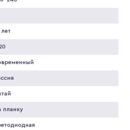
 лет
20
овременный
оссия
итай
а планку
ветодиодная