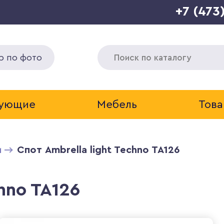
+7 (473
р по фото
тующие
Мебель
Това
м
Спот Ambrella light Techno TA126
chno TA126