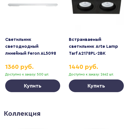
Светильник
Встраиваемый
светодиодный
светильник Arte Lamp
линейный Feron AL5098
Tarf A2178PL-2BK
IP65 18W 6500K
1360 руб.
1440 руб.
600*60*60мм 51315
Доступно к заказу: 500 шт.
Доступно к заказу: 2642 шт.
Купить
Купить
Коллекция