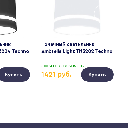
ьник
Точечный светильник
Т
N3204 Techno
Ambrella Light TN3202 Techno
A
.
Доступно к заказу: 100 шт.
Д
1421 руб.
Купить
Купить