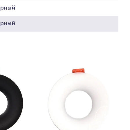
ерный
ерный