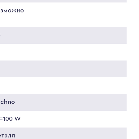
озможно
5
5
5
echno
0=100 W
еталл