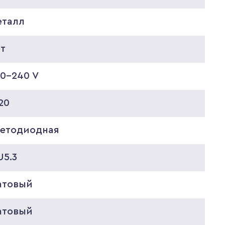
еталл
ет
20-240 V
20
ветодиодная
U5.3
атовый
атовый