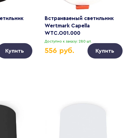
етильник
Встраиваемый светильник
С
Wertmark Capella
F
WTC.O01.000
G
5
Доступно к заказу: 280 шт.
Д
556 руб.
Купить
Купить