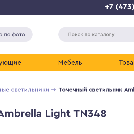
+7 (473
р по фото
тующие
Мебель
Това
ные светильники
Точечный светильник Amb
mbrella Light TN348