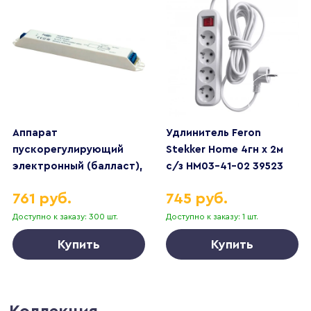
Аппарат
Удлинитель Feron
пускорегулирующий
Stekker Home 4гн х 2м
электронный (балласт),
с/з HM03-41-02 39523
1*18W T8/G13 230V, EB51S
761 руб.
745 руб.
Доступно к заказу: 300 шт.
Доступно к заказу: 1 шт.
Купить
Купить