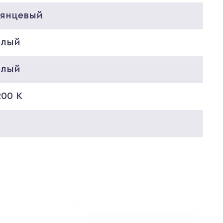
лянцевый
елый
елый
200 K
5