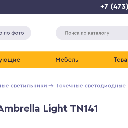
+7 (473
р по фото
тующие
Мебель
Това
ные светильники
Точечные светодиодные 
mbrella Light TN141