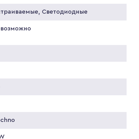
страиваемые, Светодиодные
евозможно
0
5
5
echno
 W