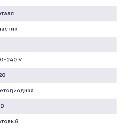
еталл
ластик
а
20-240 V
20
ветодиодная
ED
атовый