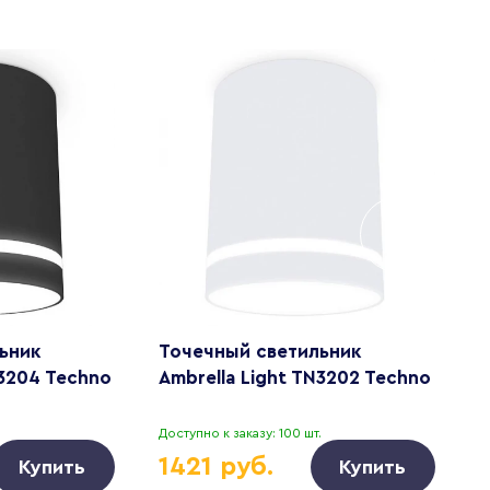
ьник
Точечный светильник
Т
N3204 Techno
Ambrella Light TN3202 Techno
A
.
Доступно к заказу: 100 шт.
Д
1421 руб.
Купить
Купить