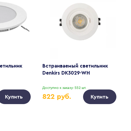
етильник
Встраиваемый светильник
В
Denkirs DK3029-WH
D
Доступно к заказу: 552 шт.
Д
822 руб.
Купить
Купить