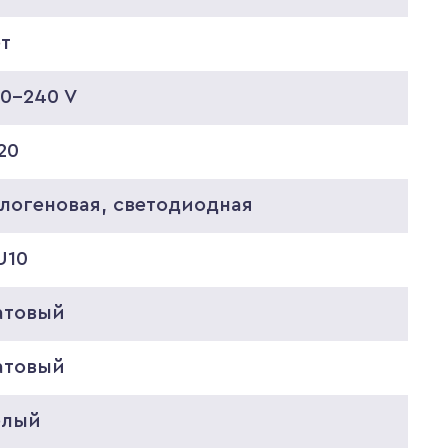
ет
20-240 V
20
алогеновая, светодиодная
U10
атовый
атовый
елый