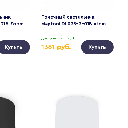
ьник
Точечный светильник
Т
-01B Zoom
Maytoni DL023-2-01B Atom
M
Доступно к заказу: 1 шт.
Д
1361 руб.
Купить
Купить