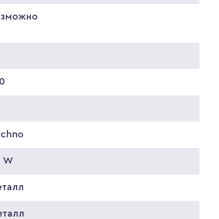
озможно
2
0
echno
0 W
еталл
еталл