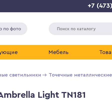
+7 (473
р по фото
тующие
Мебель
Това
ные светильники
Точечные металлические
mbrella Light TN181