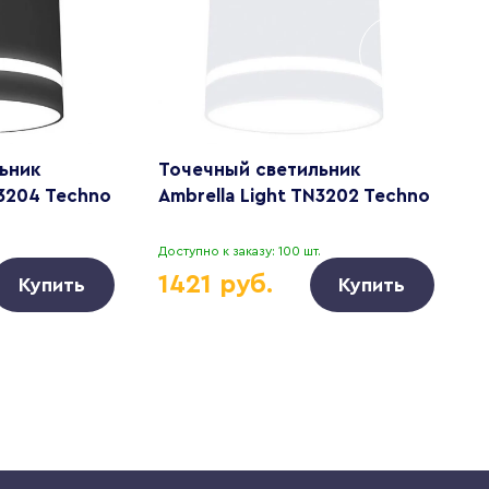
ьник
Точечный светильник
Т
N3204 Techno
Ambrella Light TN3202 Techno
A
.
Доступно к заказу: 100 шт.
Д
1421 руб.
Купить
Купить