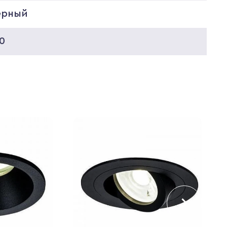
ерный
0