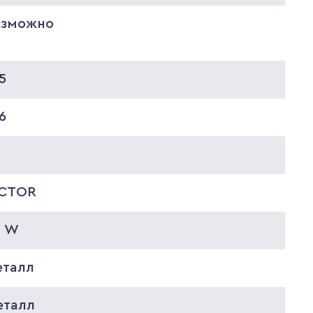
озможно
5
6
ICTOR
0 W
еталл
еталл