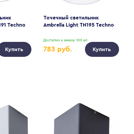
ьник
Точечный светильник
Т
191 Techno
Ambrella Light TN195 Techno
A
.
Доступно к заказу: 100 шт.
Д
783 руб.
Купить
Купить