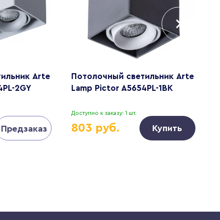
ильник Arte
Потолочный светильник Arte
П
4PL-2GY
Lamp Pictor A5654PL-1BK
L
Доступно к заказу: 1 шт.
Д
803 руб.
Купить
Предзаказ