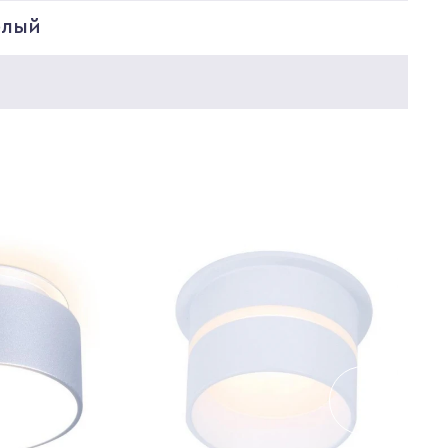
елый
5