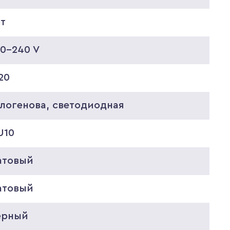
ет
20-240 V
20
алогенова, светодиодная
U10
атовый
атовый
ерный