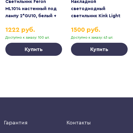
Светильник Feron
Накладной
ML1014 настенный под
светодиодный
лампу 2*GU10, белый +
светильник Kink Light
золото 51382
Медина 05510,19
1222 руб.
1500 руб.
Доступно к заказу: 100 шт.
Доступно к заказу: 43 шт.
Купить
Купить
Гарантия
Контакты