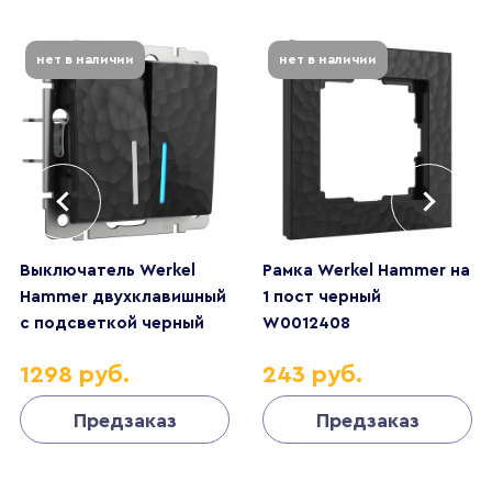
нет в наличии
нет в наличии
Выключатель Werkel
Рамка Werkel Hammer на
Hammer двухклавишный
1 пост черный
с подсветкой черный
W0012408
W1220108
4690389163364
1298 руб.
243 руб.
4690389162374
Предзаказ
Предзаказ