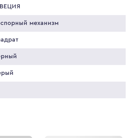
ВЕЦИЯ
аспорный механизм
вадрат
ерный
ерый
0