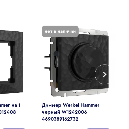
нет в наличии
mer на 1
Диммер Werkel Hammer
Р
012408
черный W1242006
п
4690389162732
4