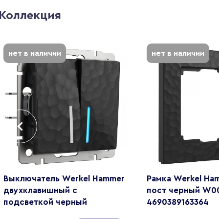
Коллекция
нет в наличии
нет в наличии
Выключатель Werkel Hammer
Рамка Werkel Ham
двухклавишный с
пост черный W0
подсветкой черный
4690389163364
W1220108 4690389162374