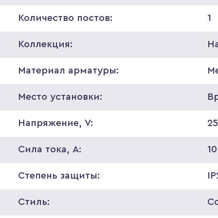
Количество постов:
1
Коллекция:
H
Материал арматуры:
М
Место установки:
В
Напряжение, V:
2
Сила тока, A:
10
Степень защиты:
IP
Стиль:
С