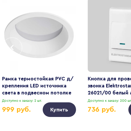
Рамка термостойкая PVC д/
Кнопка для пров
крепления LED источника
звонка Elektrost
света в подвесном потолке
26021/00 белый 
Piano Lightstar 012906
Доступно к заказу: 2 шт.
Доступно к заказу: 200 шт
999 руб.
736 руб.
Купить