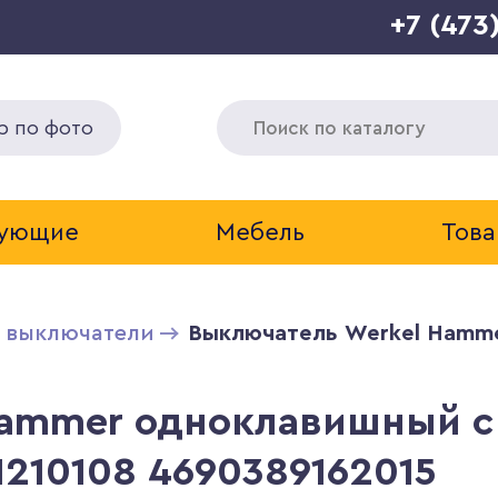
+7 (473
р по фото
тующие
Мебель
Това
и выключатели
Выключатель Werkel Hamme
Hammer одноклавишный с
210108 4690389162015