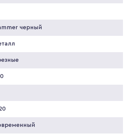
ammer черный
еталл
резные
50
20
овременный