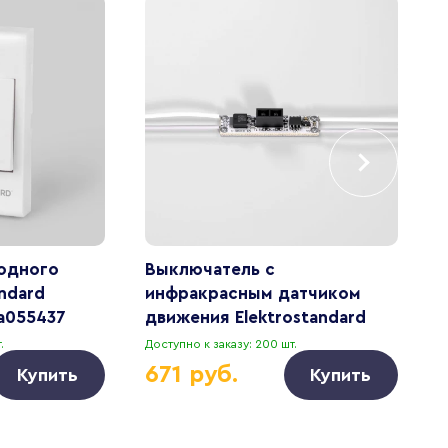
одного
Выключатель с
З
andard
инфракрасным датчиком
Э
a055437
движения Elektrostandard
б
95000/01 a067099
.
Доступно к заказу: 200 шт.
Д
671 руб.
Купить
Купить