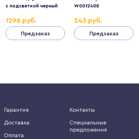
с подсветкой черный
W0012408
W1220108
4690389163364
1298 руб.
243 руб.
4690389162374
Предзаказ
Предзаказ
Гарантия
Контакты
Доставка
Специальные
предложения
Оплата