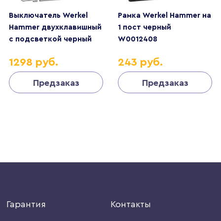
Выключатель Werkel
Рамка Werkel Hammer на
Hammer двухклавишный
1 пост черный
с подсветкой черный
W0012408
W1220108
4690389163364
1298 руб.
243 руб.
4690389162374
Предзаказ
Предзаказ
Гарантия
Контакты