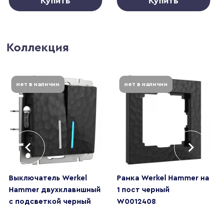
Купить
Купить
Коллекция
нет в наличии
нет в наличии
Выключатель Werkel
Рамка Werkel Hammer на
Hammer двухклавишный
1 пост черный
с подсветкой черный
W0012408
W1220108
4690389163364