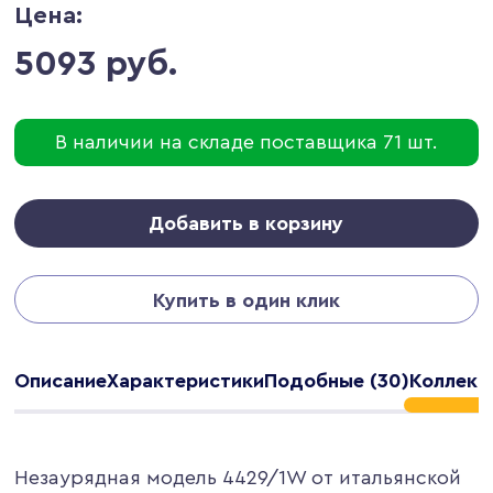
Цена:
5093 руб.
В наличии на складе поставщика 71 шт.
Добавить в корзину
Купить в один клик
Описание
Характеристики
Подобные (30)
Коллекц
Незаурядная модель 4429/1W от итальянской