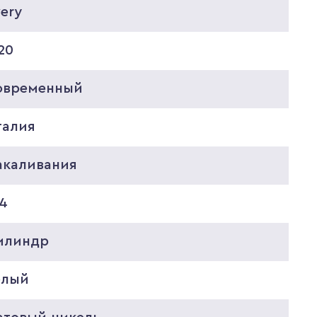
ery
20
овременный
талия
акаливания
14
илиндр
елый