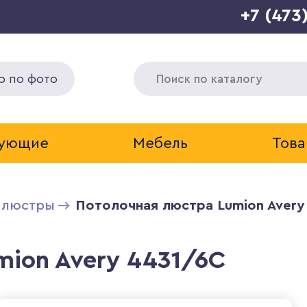
+7 (473
р по фото
тующие
Мебель
Това
 люстры
Потолочная люстра Lumion Avery
mion Avery 4431/6C