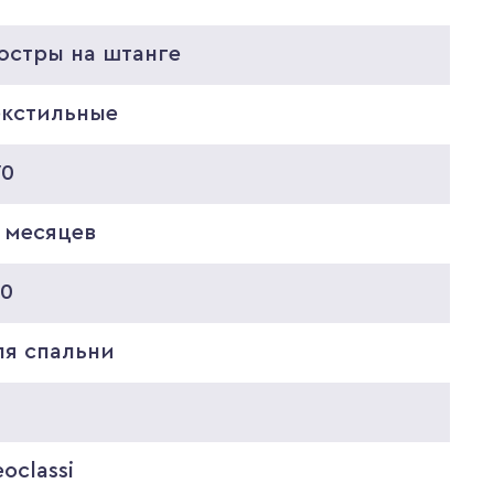
юстры на штанге
екстильные
70
 месяцев
20
ля спальни
oclassi