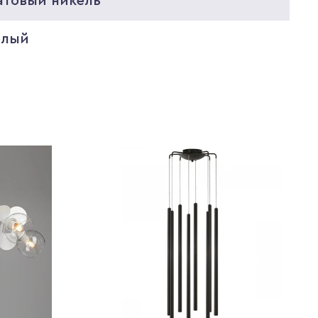
атовый никель
елый