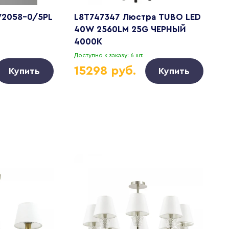
 V2058-0/5PL
L8T747347 Люстра TUBO LED
П
40W 2560LM 25G ЧЕРНЫЙ
л
4000K
Доступно к заказу: 6 шт.
Д
15298 руб.
Купить
Купить