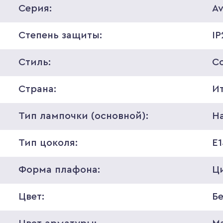
Серия:
Av
Степень защиты:
IP
Стиль:
С
Страна:
И
Тип лампочки (основной):
Н
Тип цоколя:
E
Форма плафона:
Ц
Цвет:
Б