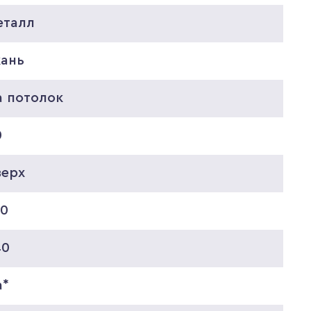
еталл
кань
а потолок
0
верх
20
40
а*