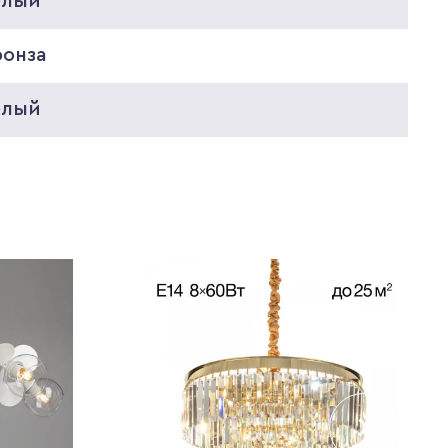
елый
ронза
елый