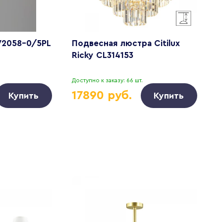
 V2058-0/5PL
Подвесная люстра Citilux
L
Ricky CL314153
Доступно к заказу: 66 шт.
Д
17890 руб.
Купить
Купить