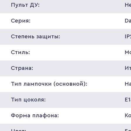
Пульт ДУ:
Н
Серия:
D
Степень защиты:
IP
Стиль:
М
Страна:
И
Тип лампочки (основной):
Н
Тип цоколя:
E
Форма плафона:
К