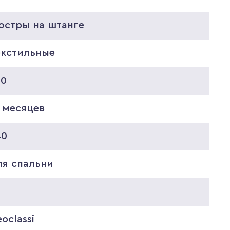
юстры на штанге
екстильные
00
 месяцев
40
ля спальни
oclassi