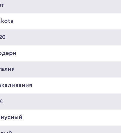
ет
akota
20
одерн
талия
акаливания
14
онусный