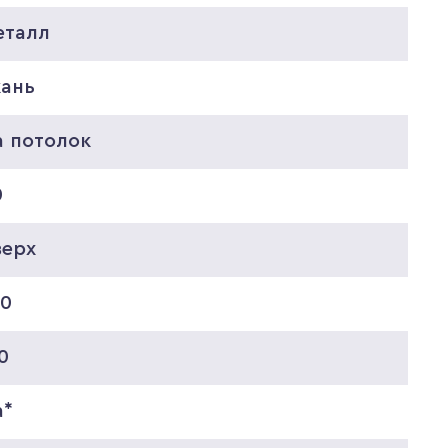
еталл
кань
а потолок
0
верх
20
0
а*