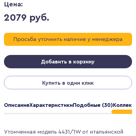
Цена:
2079 руб.
Просьба уточнить наличие у менеджера
Добавить в корзину
Купить в один клик
Описание
Характеристики
Подобные (30)
Коллекц
Утонченная модель 4431/1W от итальянской