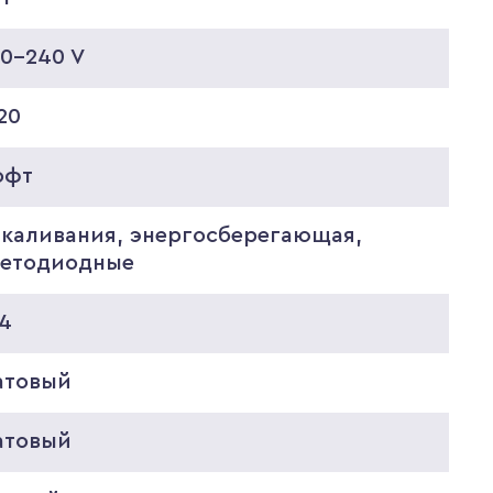
20-240 V
20
офт
акаливания, энергосберегающая,
ветодиодные
14
атовый
атовый