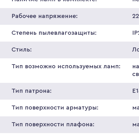
Рабочее напряжение:
2
Степень пылевлагозащиты:
IP
Стиль:
Л
Тип возможно используемых ламп:
н
с
Тип патрона:
E
Тип поверхности арматуры:
м
Тип поверхности плафона:
м