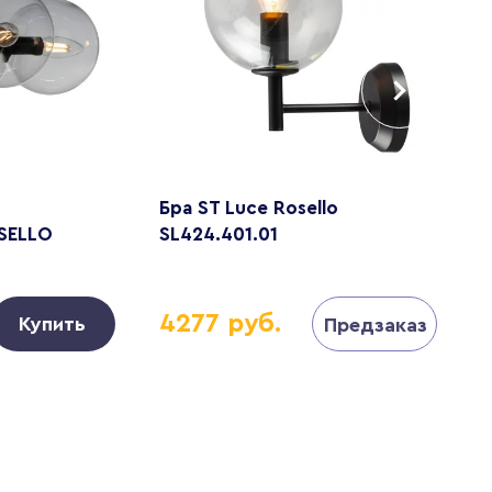
Бра ST Luce Rosello
П
SELLO
SL424.401.01
R
4277 руб.
Купить
Предзаказ