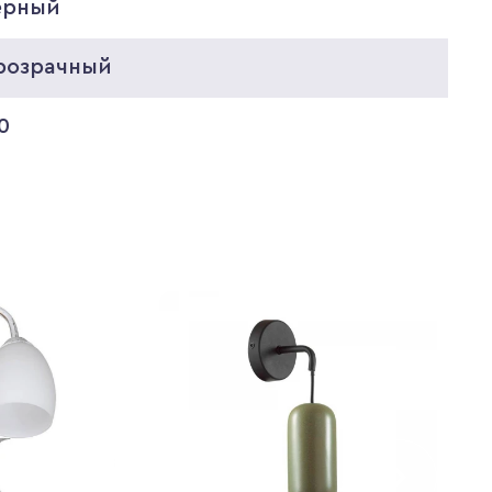
ерный
розрачный
0