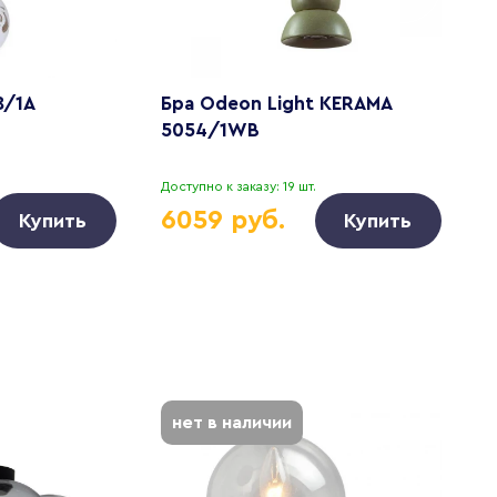
8/1A
Бра Odeon Light KERAMA
Б
5054/1WB
0
Доступно к заказу: 19 шт.
Д
6059 руб.
Купить
Купить
нет в наличии