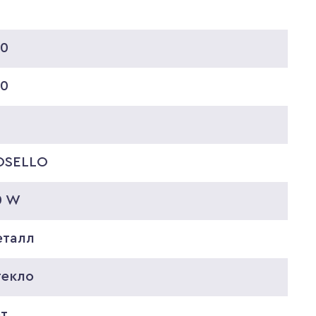
00
20
OSELLO
0 W
еталл
текло
ет