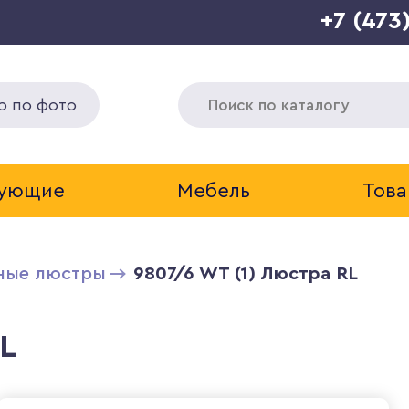
+7 (473
р по фото
тующие
Мебель
Това
ные люстры
9807/6 WT (1) Люстра RL
L