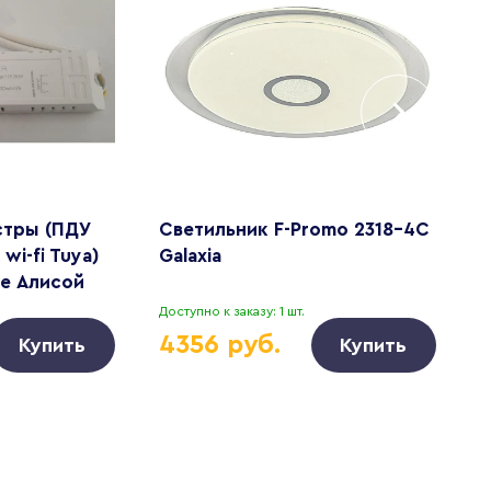
стры (ПДУ
Светильник F-Promo 2318-4C
С
wi-fi Tuya)
Galaxia
L
е Алисой
Доступно к заказу: 1 шт.
Д
4356 руб.
Купить
Купить