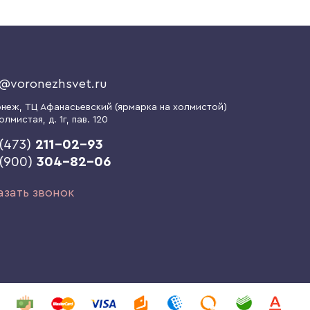
o@voronezhsvet.ru
онеж
, ТЦ Афанасьевский (ярмарка на холмистой)
олмистая, д. 1г
, пав. 120
(473)
211-02-93
 (900)
304-82-06
азать звонок