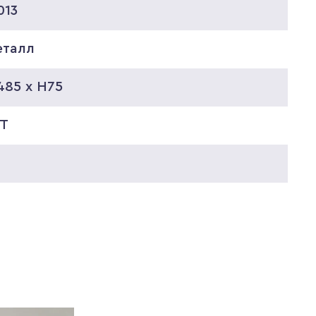
013
еталл
485 x H75
T