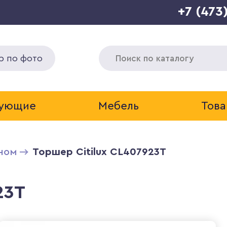
+7 (473
р по фото
тующие
Мебель
Това
оном
Торшер Citilux CL407923T
23T