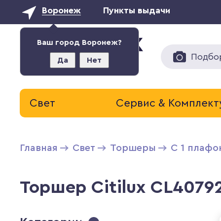
Воронеж
Пункты выдачи
Ваш город Воронеж?
Подбо
Да
Нет
Свет
Сервис & Комплек
Главная
Свет
Торшеры
С 1 плаф
Торшер Citilux CL4079