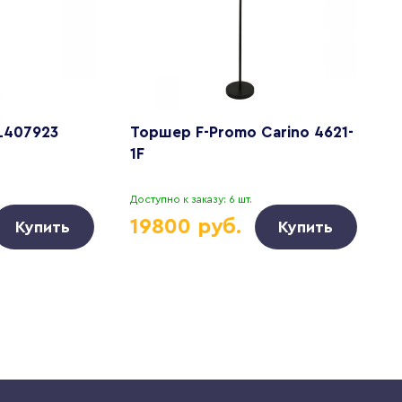
L407923
Торшер F-Promo Carino 4621-
Т
1F
G
Доступно к заказу: 6 шт.
Д
19800 руб.
Купить
Купить