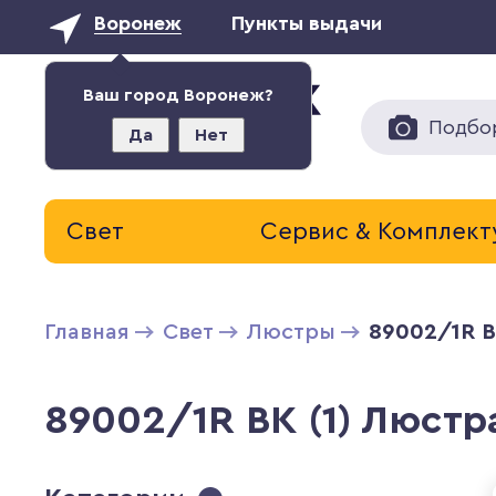
Воронеж
Пункты выдачи
Ваш город Воронеж?
Подбо
Да
Нет
Свет
Сервис & Комплек
Главная
Свет
Люстры
89002/1R B
89002/1R BK (1) Люстр