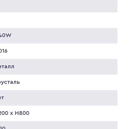
*40W
016
еталл
русталь
ет
200 x H800
20