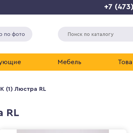
+7 (473
р по фото
тующие
Мебель
Това
K (1) Люстра RL
а RL