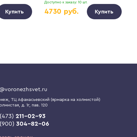
Доступно к заказу: 10 шт.
Д
4730 руб.
Купить
Купить
o@voronezhsvet.ru
онеж
, ТЦ Афанасьевский (ярмарка на холмистой)
олмистая, д. 1г
, пав. 120
(473)
211-02-93
 (900)
304-82-06