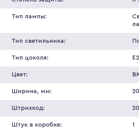
Тип лампы:
С
л
Тип светильника:
П
Тип цоколя:
E
Цвет:
B
Ширина, мм:
2
Штрихкод:
2
Штук в коробке:
1