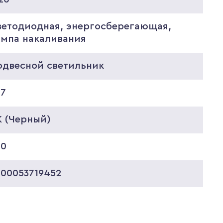
ветодиодная, энергосберегающая,
ампа накаливания
одвесной светильник
27
K (Черный)
00
000053719452