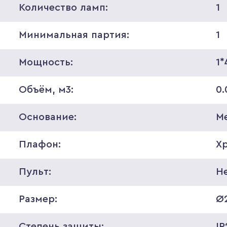
Количество ламп:
1
Минимальная партия:
1
Мощность:
1
Объём, м3:
0.
Основание:
М
Плафон:
Х
Пульт:
Н
Размер:
Ø
Степень защиты:
IP