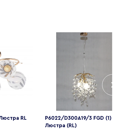
 Люстра RL
P6022/D300A19/3 FGD (1)
W
Люстра (RL)
с