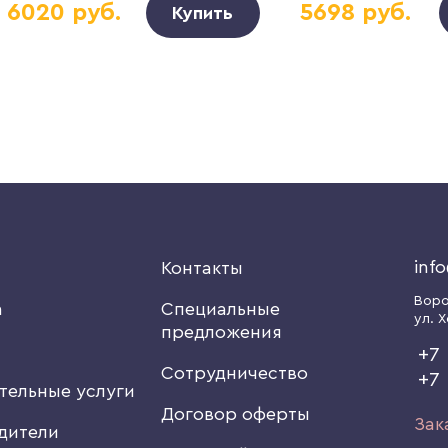
6020 руб.
5698 руб.
Купить
inf
я
Контакты
Вор
а
Специальные
ул. Х
предложения
+7 
Сотрудничество
+7
тельные услуги
Договор оферты
Зак
дители