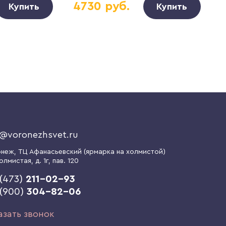
4730 руб.
Купить
Купить
o@voronezhsvet.ru
онеж
, ТЦ Афанасьевский (ярмарка на холмистой)
олмистая, д. 1г
, пав. 120
(473)
211-02-93
 (900)
304-82-06
азать звонок