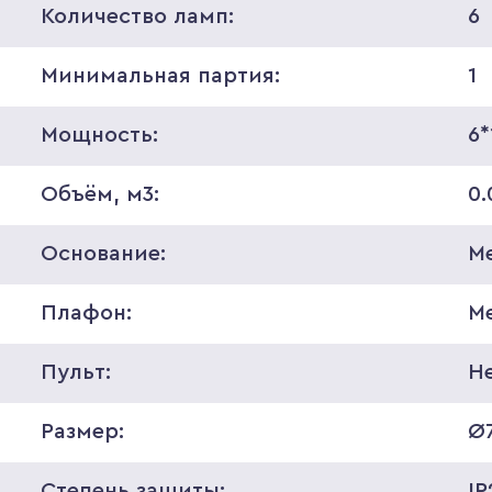
Количество ламп:
6
Минимальная партия:
1
Мощность:
6
Объём, м3:
0.
Основание:
М
Плафон:
М
Пульт:
Н
Размер:
Ø7
Степень защиты:
IP