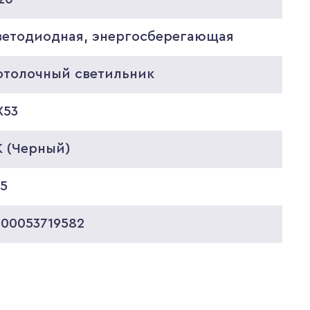
ветодиодная, энергосберегающая
отолочный светильник
X53
K (Черный)
75
000053719582