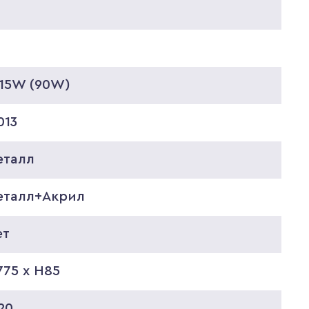
*15W (90W)
013
еталл
еталл+Акрил
ет
75 x H85
20