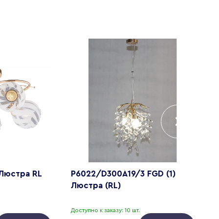
 Люстра RL
P6022/D300A19/3 FGD (1)
W
Люстра (RL)
с
Доступно к заказу: 10 шт.
Д