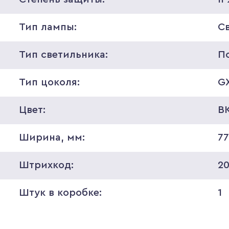
Тип лампы:
С
Тип светильника:
П
Тип цоколя:
G
Цвет:
B
Ширина, мм:
7
Штрихкод:
2
Штук в коробке:
1