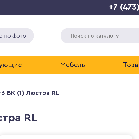
+7 (473
р по фото
тующие
Мебель
Това
-6 BK (1) Люстра RL
стра RL