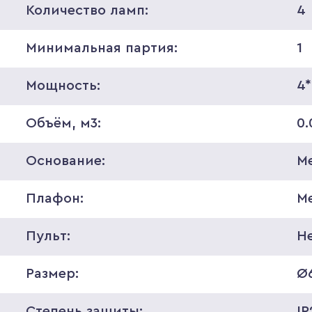
Количество ламп:
4
Минимальная партия:
1
Мощность:
4
Объём, м3:
0.
Основание:
М
Плафон:
М
Пульт:
Н
Размер:
Ø6
Степень защиты:
IP