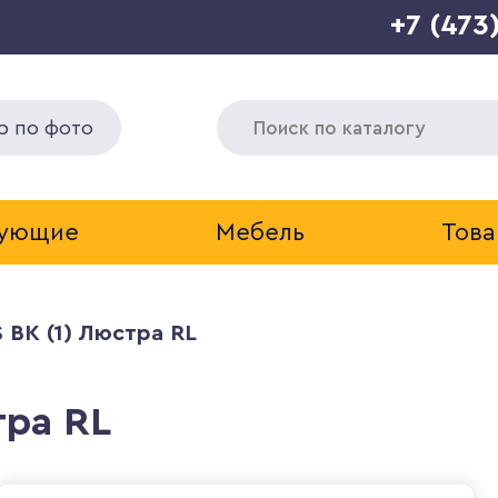
+7 (473
р по фото
тующие
Мебель
Това
S BK (1) Люстра RL
тра RL