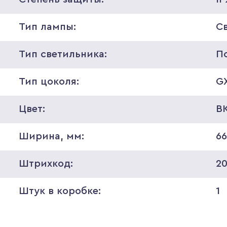
Тип лампы:
С
Тип светильника:
П
Тип цоколя:
G
Цвет:
B
Ширина, мм:
6
Штрихкод:
2
Штук в коробке:
1