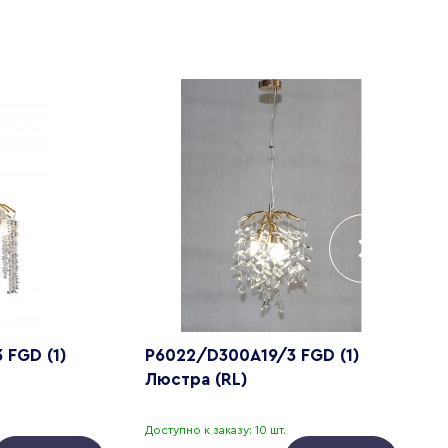
 FGD (1)
P6022/D300A19/3 FGD (1)
W
Люстра (RL)
с
Доступно к заказу: 10 шт.
Д