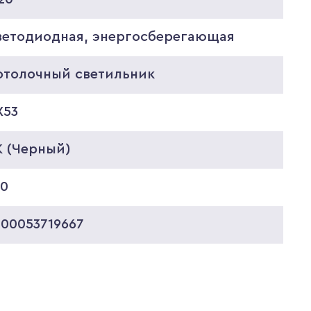
ветодиодная, энергосберегающая
отолочный светильник
X53
K (Черный)
60
000053719667