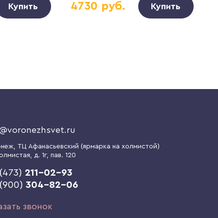
4730 руб.
Купить
Купить
o@voronezhsvet.ru
онеж
, ТЦ Афанасьевский (ярмарка на холмистой)
олмистая, д. 1г
, пав. 120
(473)
211-02-93
 (900)
304-82-06
азать звонок