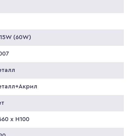
*15W (60W)
007
еталл
еталл+Акрил
ет
60 x H100
20