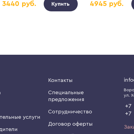
3440 руб.
4945 руб.
Купить
inf
я
Контакты
Вор
а
Специальные
ул. Х
предложения
+7 
Сотрудничество
+7
тельные услуги
Договор оферты
Зак
дители