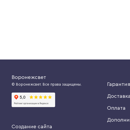
т.
Доступно к заказу: 10 шт.
5375 руб.
Купить
Купить
Воронежсвет
Гаранти
© Воронежсвет. Все права защищены.
Доставк
Оплата
Дополни
Создание сайта