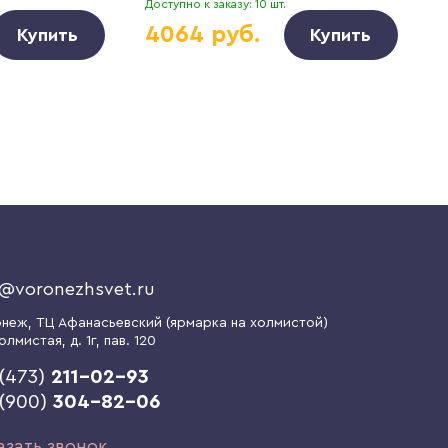
Доступно к заказу: 10 шт.
Д
4064 руб.
Купить
Купить
o@voronezhsvet.ru
онеж
, ТЦ Афанасьевский (ярмарка на холмистой)
олмистая, д. 1г
, пав. 120
(473)
211-02-93
 (900)
304-82-06
азать звонок