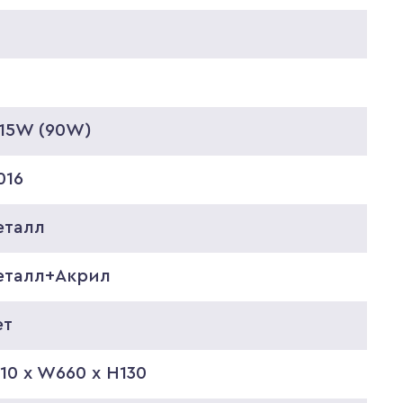
*15W (90W)
016
еталл
еталл+Акрил
ет
10 x W660 x H130