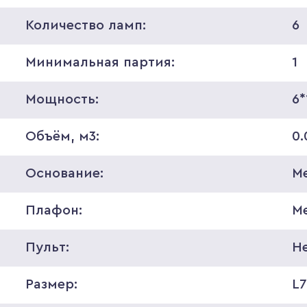
Количество ламп:
6
Минимальная партия:
1
Мощность:
6
Объём, м3:
0.
Основание:
М
Плафон:
М
Пульт:
Н
Размер:
L7