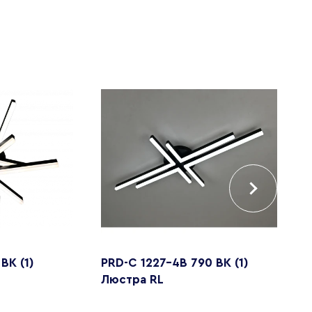
BK (1)
PRD-C 1227-4B 790 BK (1)
P
Люстра RL
Л