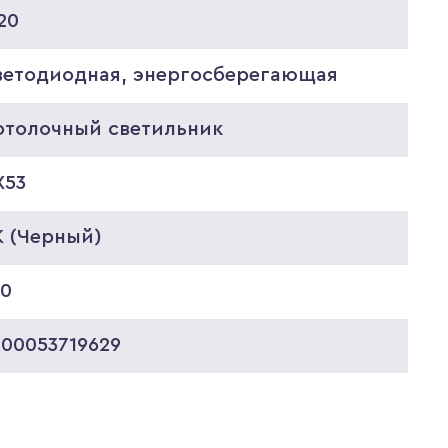
20
ветодиодная, энергосберегающая
отолочный светильник
X53
K (Черный)
60
000053719629