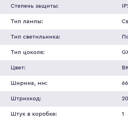
Степень защиты:
IP
Тип лампы:
С
Тип светильника:
П
Тип цоколя:
G
Цвет:
B
Ширина, мм:
6
Штрихкод:
2
Штук в коробке:
1