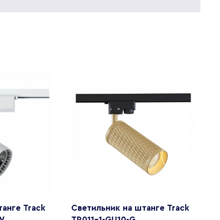
анге Track
Светильник на штанге Track
С
W
TR011-1-GU10-G
T