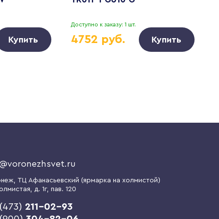
Доступно к заказу: 1 шт.
Д
4752 руб.
Купить
Купить
o@voronezhsvet.ru
онеж
, ТЦ Афанасьевский (ярмарка на холмистой)
олмистая, д. 1г
, пав. 120
(473)
211-02-93