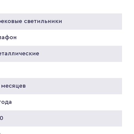
рековые светильники
лафон
еталлические
 месяцев
года
10