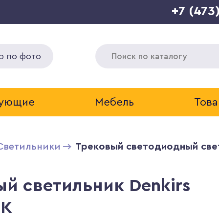
+7 (473
р по фото
тующие
Мебель
Това
Светильники
Трековый светодиодный свет
й светильник Denkirs
BK