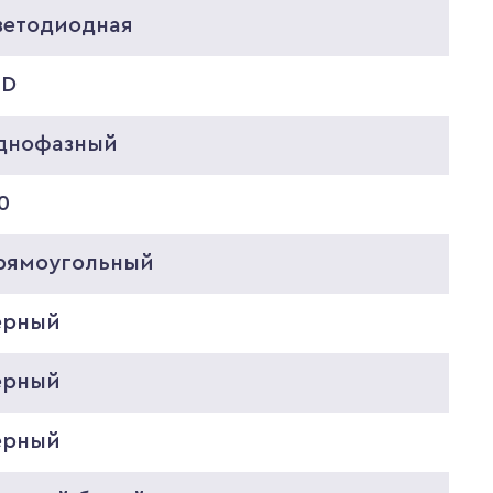
ветодиодная
ED
днофазный
0
рямоугольный
ерный
ерный
ерный