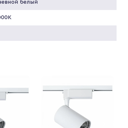
невной белый
000K
5