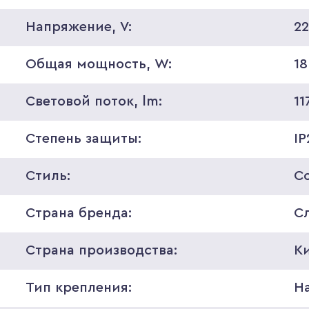
Напряжение, V:
2
Общая мощность, W:
18
Световой поток, lm:
11
Степень защиты:
IP
Стиль:
С
Страна бренда:
С
Страна производства:
К
Тип крепления:
Н