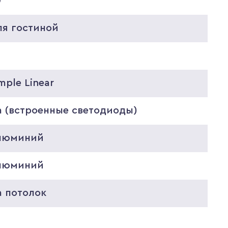
0
ля гостиной
mple Linear
а (встроенные светодиоды)
люминий
люминий
а потолок