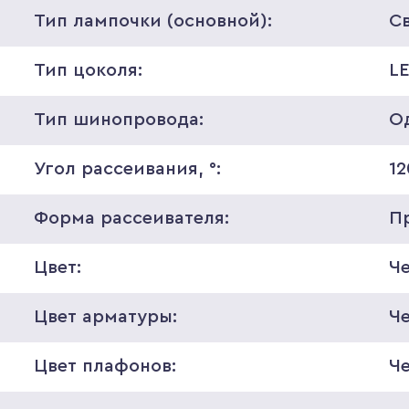
Тип лампочки (основной):
С
Тип цоколя:
L
Тип шинопровода:
О
Угол рассеивания, °:
12
Форма рассеивателя:
П
Цвет:
Ч
Цвет арматуры:
Ч
Цвет плафонов:
Ч