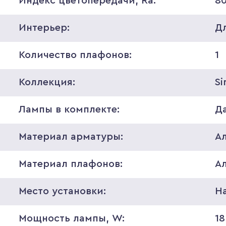
Индекс цветопередачи, Ra:
8
Интерьер:
Д
Количество плафонов:
1
Коллекция:
Si
Лампы в комплекте:
Д
Материал арматуры:
А
Материал плафонов:
А
Место установки:
Н
Мощность лампы, W:
18