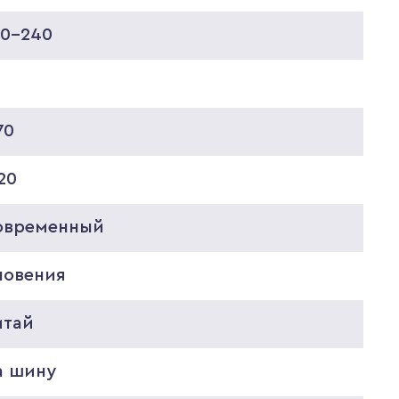
20-240
70
20
овременный
ловения
итай
а шину