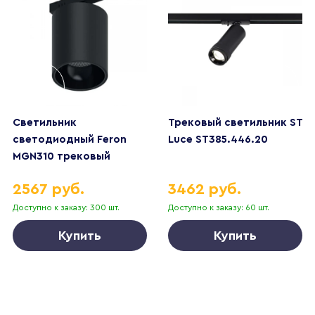
Светильник
Трековый светильник ST
светодиодный Feron
Luce ST385.446.20
MGN310 трековый
низковольтный 12W,
2567 руб.
3462 руб.
1080 Lm, 4000К, 35
градусов, черный
Доступно к заказу: 300 шт.
Доступно к заказу: 60 шт.
Купить
Купить