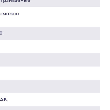
страиваемые
озможно
0
5
2
ASK