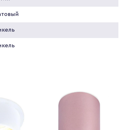
атовый
икель
икель