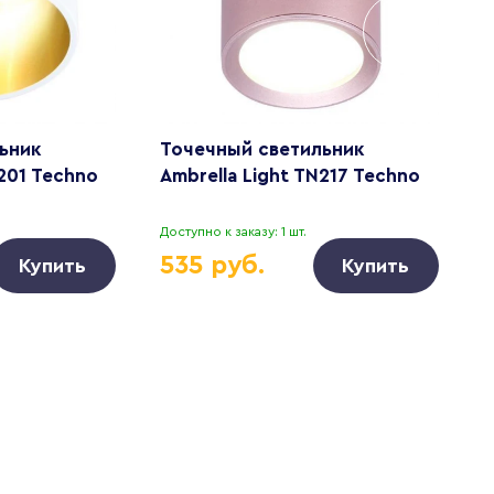
ьник
Точечный светильник
Т
N201 Techno
Ambrella Light TN217 Techno
A
.
Доступно к заказу: 1 шт.
Д
535 руб.
Купить
Купить