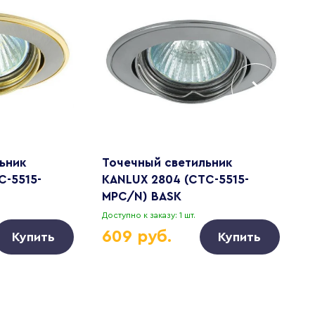
ьник
Точечный светильник
Т
C-5515-
KANLUX 2804 (CTC-5515-
K
MPC/N) BASK
S
Доступно к заказу: 1 шт.
Д
609 руб.
Купить
Купить