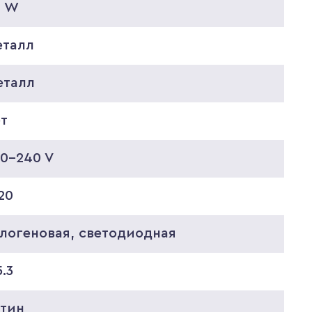
0 W
еталл
еталл
ет
20-240 V
20
алогеновая, светодиодная
.3
атин