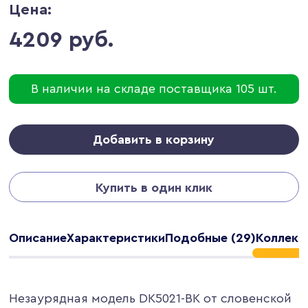
Цена:
4209 руб.
В наличии на складе поставщика 105 шт.
Добавить в корзину
Купить в один клик
Описание
Характеристики
Подобные (29)
Коллекци
Незаурядная модель DK5021-BK от словенской